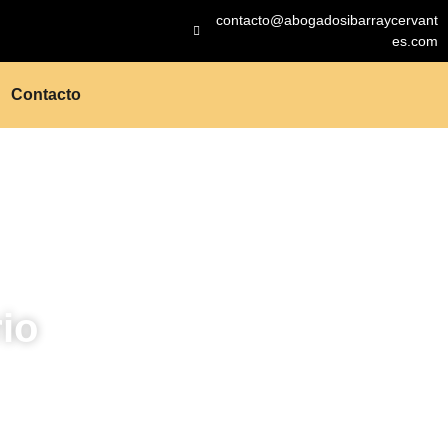
contacto@abogadosibarraycervant
es.com
Contacto
io