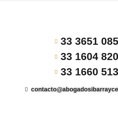
33 3651 08
33 1604 82
33 1660 51
contacto@abogadosibarrayce