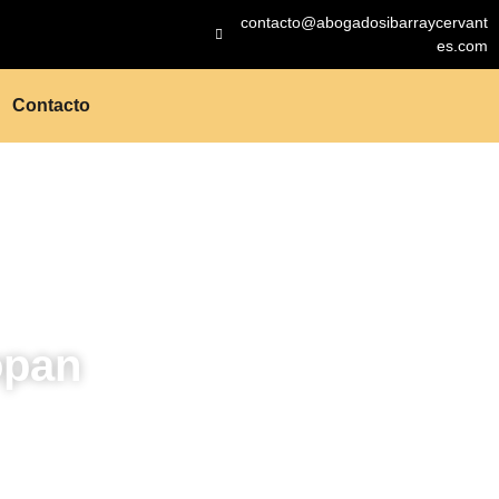
contacto@abogadosibarraycervant
es.com
Contacto
opan