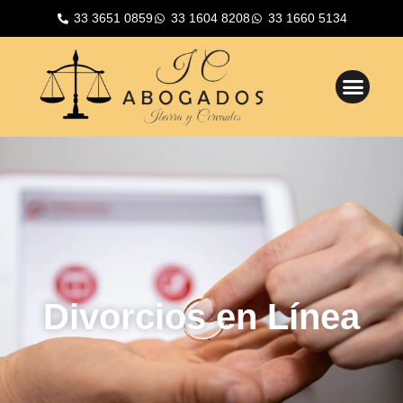
33 3651 0859
33 1604 8208
33 1660 5134
Divorcios en Línea